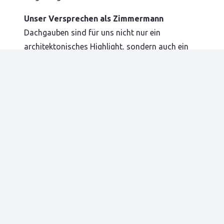
Unser Versprechen als Zimmermann
Dachgauben sind für uns nicht nur ein
architektonisches Highlight, sondern auch ein
funktionaler Zugewinn für Ihr Zuhause. Schäden
an tragenden Holzkonstruktionen beseitigen wir
fachgerecht und nachhaltig, um die Stabilität
und Sicherheit Ihres Daches wiederherzustellen.
Mit unserer Erfahrung im Holzbau schaffen wir
langlebige Lösungen, die Ihr Dach nicht nur
sicher, sondern auch optisch ansprechend
machen.
Vereinbaren Sie